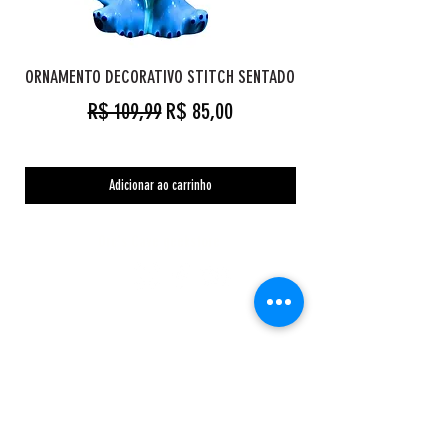
ORNAMENTO DECORATIVO STITCH SENTADO
Preço normal
Preço promocional
R$ 109,99
R$ 85,00
Adicionar ao carrinho
Orc's Cave geekstore
Pagamentos
Central de Atendimento