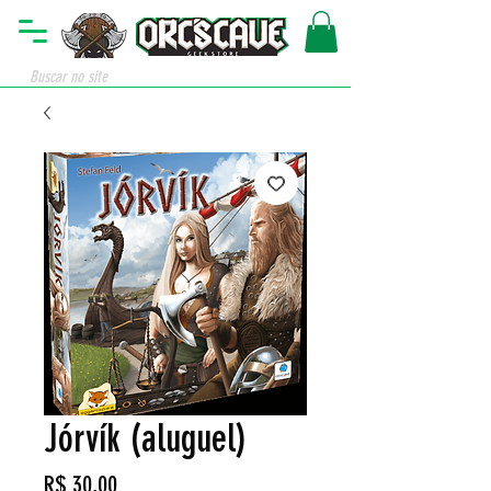
Jórvík (aluguel)
Preço
R$ 30,00