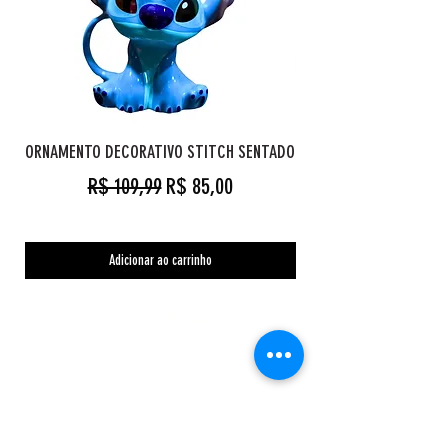
ORNAMENTO DECORATIVO STITCH SENTADO
Preço normal
Preço promocional
R$ 109,99
R$ 85,00
Adicionar ao carrinho
Orc's Cave geekstore
Pagamentos
Central de Atendimento