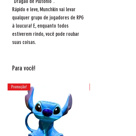
“Dragão de Plutônio”.
Rápido e leve, Munchkin vai levar
qualquer grupo de jogadores de RPG
à loucura! E, enquanto todos
estiverem rindo, você pode roubar
suas coisas.
Para você!
Promoção!
Promoção!