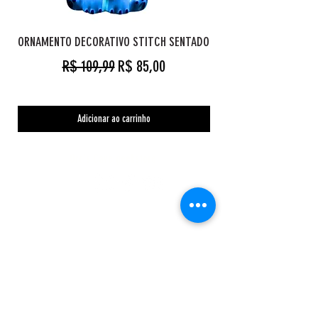
ORNAMENTO DECORATIVO STITCH SENTADO
Preço normal
Preço promocional
R$ 109,99
R$ 85,00
Adicionar ao carrinho
Orc's Cave geekstore
Pagamentos
Central de Atendimento
Políticas de Privacidade