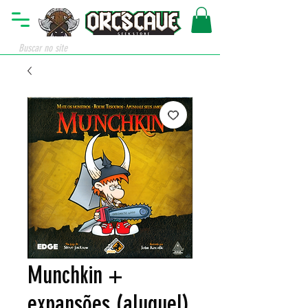
Munchkin +
expansões (aluguel)