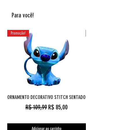
Para você!
Promoção!
Promoção!
ORNAMENTO DECORATIVO STITCH SENTADO
Preço normal
Preço promocional
R$ 109,99
R$ 85,00
Adicionar ao carrinho