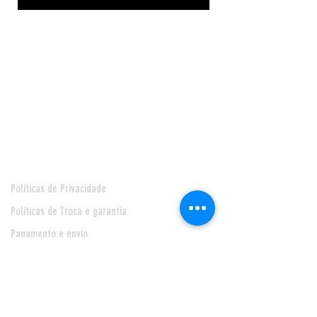
Orc's Cave geekstore
Pagamentos
Central de Atendimento
Políticas de Privacidade
Políticas de Troca e garantia
Pagamento e envio
Seja nosso Fornecedor