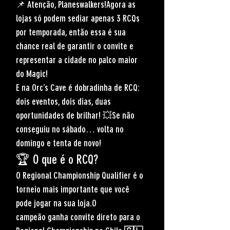
📌 
Atenção, Planeswalkers!
Agora as 
lojas só podem sediar 
apenas 3 RCQs 
por temporada
, então essa é sua 
chance real
 de garantir o convite e 
representar a cidade no palco maior 
do Magic!
E na Orc’s Cave é 
dobradinha de RCQ
: 
dois eventos, dois dias, duas 
oportunidades de brilhar! 💥Se não 
conseguiu no sábado… volta no 
domingo e tenta de novo!
🏆 
O que é o RCQ?
O 
Regional Championship Qualifier
 é 
o 
torneio mais importante
 que você 
pode jogar na sua loja.O 
campeão
 ganha 
convite direto
 para o 