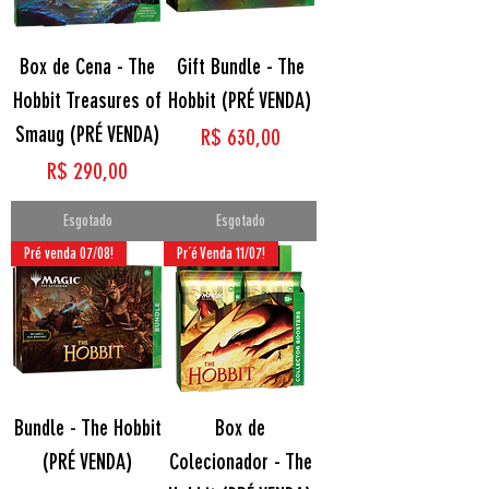
Box de Cena - The
Gift Bundle - The
Hobbit Treasures of
Hobbit (PRÉ VENDA)
Smaug (PRÉ VENDA)
Preço
R$ 630,00
Preço
R$ 290,00
Esgotado
Esgotado
Pré venda 07/08!
Pr´é Venda 11/07!
Bundle - The Hobbit
Box de
(PRÉ VENDA)
Colecionador - The