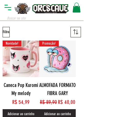
Filtro
Novidade!
Promoção!
Caneca Pop Kuromi
ALMOFADA FORMATO
My melody
FIBRA GARY
Preço
Preço normal
Preço promocional
R$ 54,99
R$ 89,90
R$ 40,00
Adicionar ao carrinho
Adicionar ao carrinho