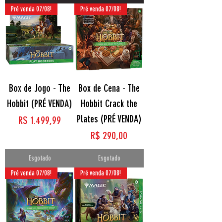
Pré venda 07/08!
Pré venda 07/08!
Box de Jogo - The
Box de Cena - The
Hobbit (PRÉ VENDA)
Hobbit Crack the
Plates (PRÉ VENDA)
Preço
R$ 1.499,99
Preço
R$ 290,00
Esgotado
Esgotado
Pré venda 07/08!
Pré venda 07/08!