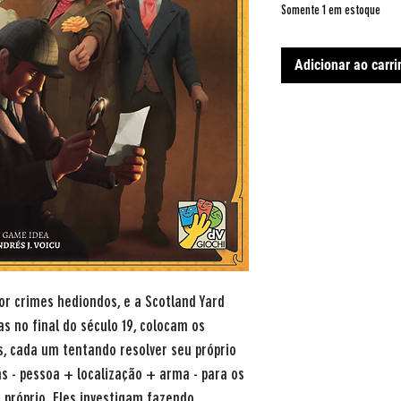
Somente 1 em estoque
Adicionar ao carr
or crimes hediondos, e a Scotland Yard
as no final do século 19, colocam os
s, cada um tentando resolver seu próprio
as - pessoa + localização + arma - para os
 próprio. Eles investigam fazendo