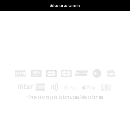
Adicionar ao carrinho
Orc's Cave
geekstore
Pagamentos
* Prazo de entrega de 24 horas, para Feira de Santana