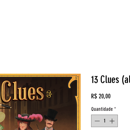
Loja
Reservas
Cardgames
Aluguel de Jogos
O q
13 Clues (a
Preço
R$ 20,00
Quantidade
*