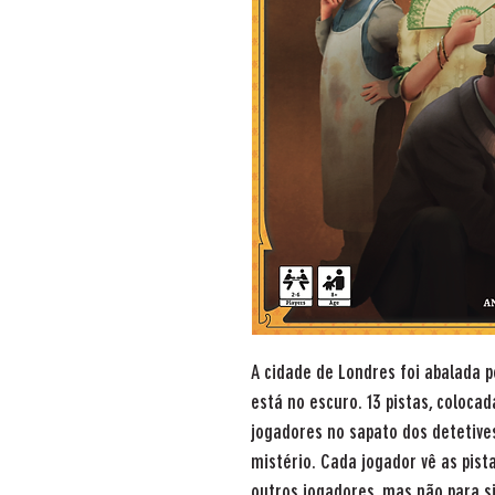
A cidade de Londres foi abalada p
está no escuro. 13 pistas, colocad
jogadores no sapato dos detetive
mistério. Cada jogador vê as pist
outros jogadores, mas não para si