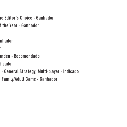
e Editor's Choice - Ganhador
f the Year - Ganhador
anhador
r
reunden - Recomendado
ndicado
- General Strategy; Multi-player - Indicado
st Family/Adult Game - Ganhador