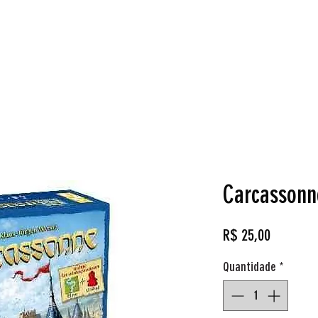
Loja
Reservas
Cardgames
Aluguel de Jogos
O q
Carcassonn
Preço
R$ 25,00
Quantidade
*