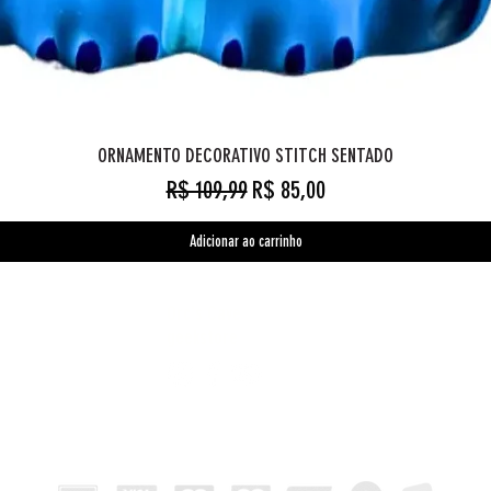
ORNAMENTO DECORATIVO STITCH SENTADO
Preço normal
Preço promocional
R$ 109,99
R$ 85,00
Adicionar ao carrinho
Orc's Cave
geekstore
Pagamentos