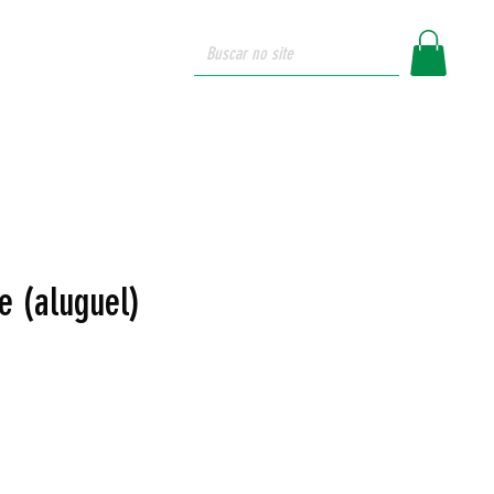
login
ue somos
e (aluguel)