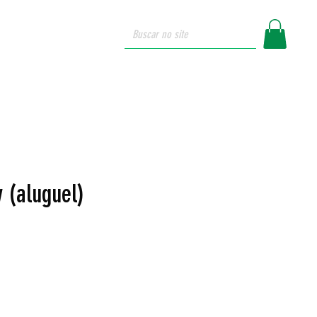
login
ue somos
y (aluguel)