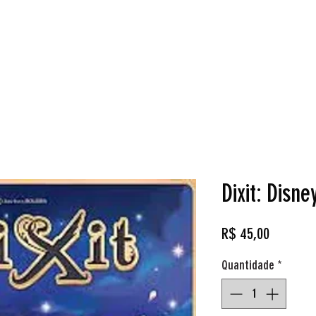
Loja
Reservas
Cardgames
Aluguel de Jogos
O q
Dixit: Disne
Preço
R$ 45,00
Quantidade
*