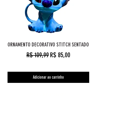
ORNAMENTO DECORATIVO STITCH SENTADO
Preço normal
Preço promocional
R$ 109,99
R$ 85,00
Adicionar ao carrinho
Orc's Cave geekstore
Pagamentos
Central de Atendimento