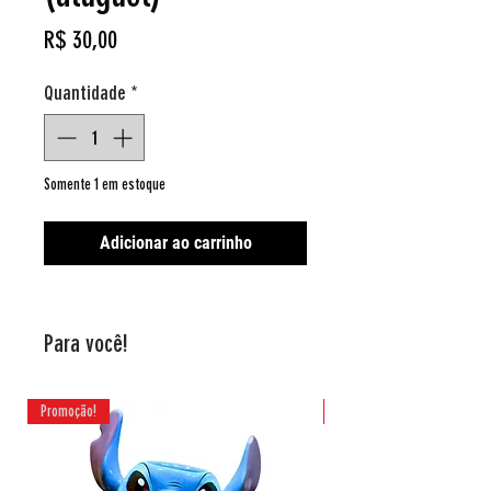
Preço
R$ 30,00
Quantidade
*
Somente 1 em estoque
Adicionar ao carrinho
Para você!
Promoção!
Promoção!