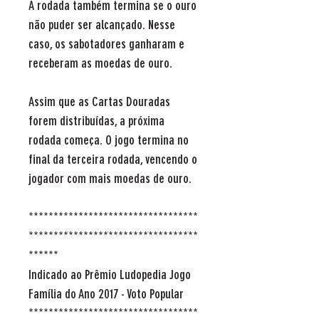
A rodada também termina se o ouro
não puder ser alcançado. Nesse
caso, os sabotadores ganharam e
receberam as moedas de ouro.
Assim que as Cartas Douradas
forem distribuídas, a próxima
rodada começa. O jogo termina no
final da terceira rodada, vencendo o
jogador com mais moedas de ouro.
**********************************
**********************************
******
Indicado ao Prêmio Ludopedia Jogo
Família do Ano 2017 - Voto Popular
**********************************