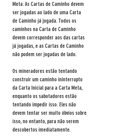
Meta. As Cartas de Caminho devem
ser jogadas ao lado de uma Carta
de Caminho já jogada. Todos os
caminhos na Carta de Caminho
devem corresponder aos das cartas
já jogadas, e as Cartas de Caminho
não podem ser jogadas de lado.
Os mineradores estão tentando
construir um caminho ininterrupto
da Carta Inicial para a Carta Meta,
enquanto os sabotadores estão
tentando impedir isso. Eles não
devem tentar ser muito óbvios sobre
isso, no entanto, para não serem
descobertos imediatamente.