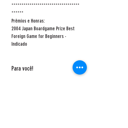
**********************************
******
Prêmios e Honras:
2004 Japan Boardgame Prize Best
Foreign Game for Beginners -
Indicado
Para você!
Promoção!
Promoção!