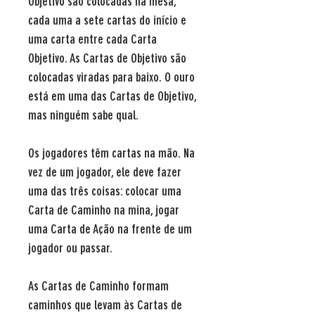
Objetivo são colocadas na mesa,
cada uma a sete cartas do início e
uma carta entre cada Carta
Objetivo. As Cartas de Objetivo são
colocadas viradas para baixo. O ouro
está em uma das Cartas de Objetivo,
mas ninguém sabe qual.
Os jogadores têm cartas na mão. Na
vez de um jogador, ele deve fazer
uma das três coisas: colocar uma
Carta de Caminho na mina, jogar
uma Carta de Ação na frente de um
jogador ou passar.
As Cartas de Caminho formam
caminhos que levam às Cartas de