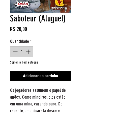
Saboteur (Aluguel)
Preço
R$ 20,00
Quantidade
*
Somente 1 em estoque
Adicionar ao carrinho
Os jogadores assumem o papel de
anões. Como mineiros, eles estão
em uma mina, caçando ouro. De
repente, uma picareta desce e