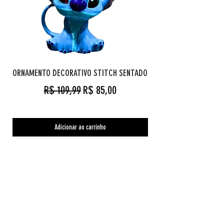
ORNAMENTO DECORATIVO STITCH SENTADO
Preço normal
Preço promocional
R$ 109,99
R$ 85,00
Adicionar ao carrinho
Orc's Cave geekstore
Pagamentos
Central de Atendimento