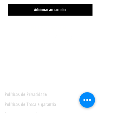
Adicionar ao carrinho
Orc's Cave geekstore
Pagamentos
Central de Atendimento
Políticas de Privacidade
Políticas de Troca e garantia
Pagamento e envio
Seja nosso Fornecedor