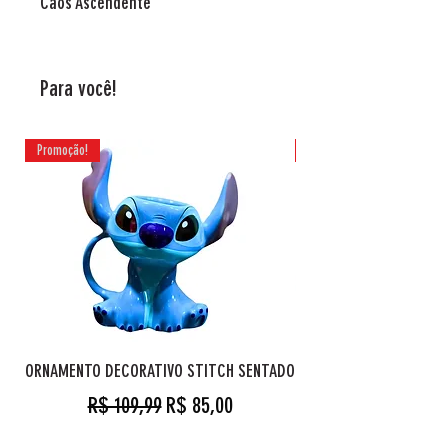
Caos Ascendente
Para você!
Promoção!
Promoção!
ORNAMENTO DECORATIVO STITCH SENTADO
Preço normal
Preço promocional
R$ 109,99
R$ 85,00