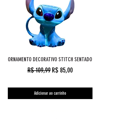
ORNAMENTO DECORATIVO STITCH SENTADO
Preço normal
Preço promocional
R$ 109,99
R$ 85,00
Adicionar ao carrinho
Orc's Cave geekstore
Pagamentos