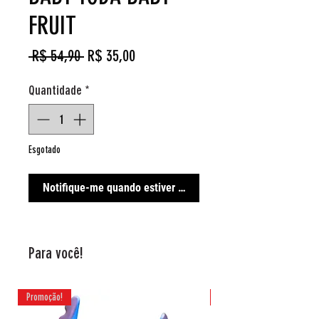
FRUIT
Preço
Preço
 R$ 54,90 
R$ 35,00
normal
promocional
Quantidade
*
Esgotado
Notifique-me quando estiver disponível
Para você!
Promoção!
Promoção!