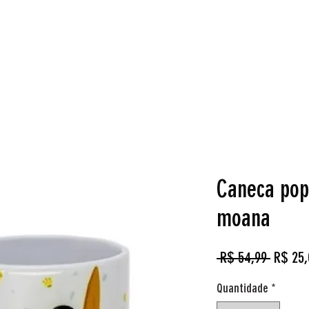
Loja
Reservas
Cardgames
Aluguel de Jogos
O q
Caneca pop
moana
Preço
 R$ 54,99 
R$ 25,
normal
Quantidade
*