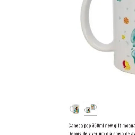
Caneca pop 350ml new gift moan
Depois de viver um dia cheio de a