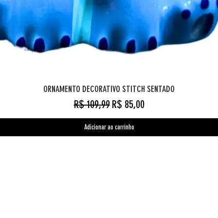
ORNAMENTO DECORATIVO STITCH SENTADO
Preço normal
Preço promocional
R$ 109,99
R$ 85,00
Adicionar ao carrinho
Orc's Cave
geekstore
Pagamentos