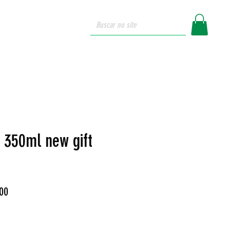
login
ue somos
 350ml new gift
Preço
00
promocional