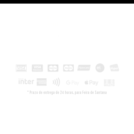
Orc's Cave
geekstore
Pagamentos
* Prazo de entrega de 24 horas, para Feira de Santana