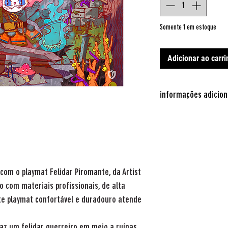
Somente 1 em estoque
Adicionar ao carr
informações adicion
Peso
Dimensões
o com o
playmat Felidar Piromante
, da Artist
o com materiais profissionais, de alta
ste playmat confortável e duradouro atende
az um felidar guerreiro em meio a ruínas