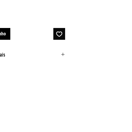
inho
ais
0,355 kg
5 × 5 × 36 cm