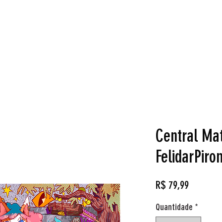
Loja
Reservas
Cardgames
Aluguel de Jogos
O q
Central Mat
FelidarPir
Preço
R$ 79,99
Quantidade
*