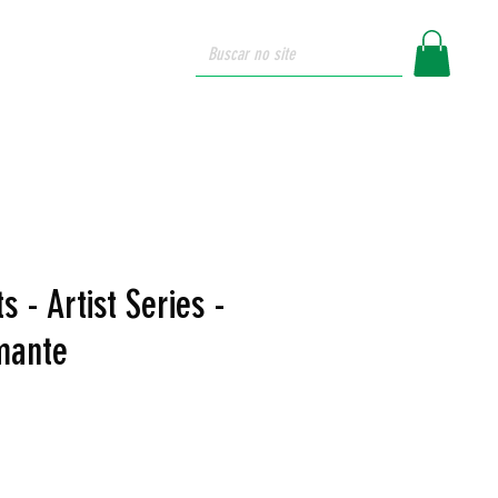
login
ue somos
s - Artist Series -
omante