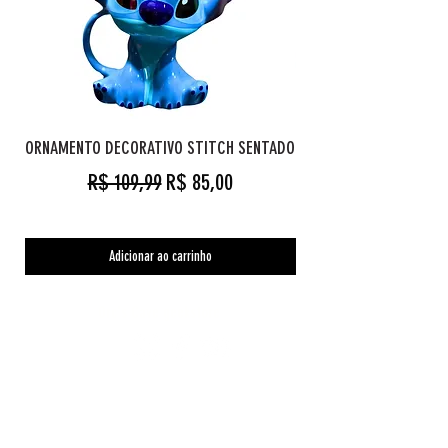
ORNAMENTO DECORATIVO STITCH SENTADO
Preço normal
Preço promocional
R$ 109,99
R$ 85,00
Adicionar ao carrinho
Orc's Cave geekstore
Pagamentos
Central de Atendimento