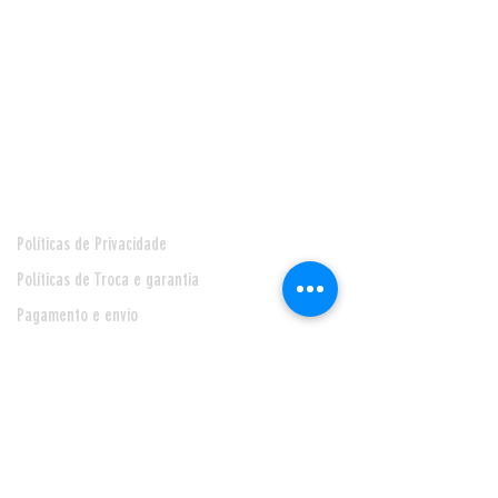
Orc's Cave geekstore
Pagamentos
Central de Atendimento
Políticas de Privacidade
Políticas de Troca e garantia
Pagamento e envio
Seja nosso Fornecedor
* Prazo de entrega de 24 horas, para Feira de Santana