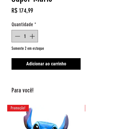
Preço
R$ 174,99
Quantidade
*
Somente 2 em estoque
Adicionar ao carrinho
Para você!
Promoção!
Promoção!