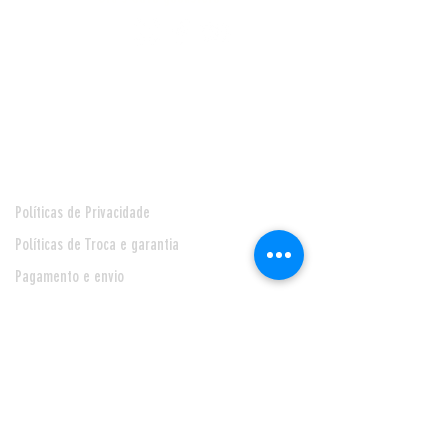
Pagamentos
Central de Atendimento
Políticas de Privacidade
Políticas de Troca e garantia
Pagamento e envio
Seja nosso Fornecedor
* Prazo de entrega de 24 horas, para Feira de Santana