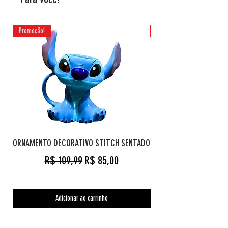
4 a 99 jogadores
Promoção!
Promoção!
Designer :Artista :
Editora : Galápagos, (Self-published)
ORNAMENTO DECORATIVO STITCH SENTADO
Preço normal
Preço promocional
R$ 109,99
R$ 85,00
Adicionar ao carrinho
Orc's Cave geekstore