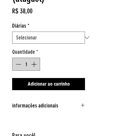
Preço
R$ 38,00
Diárias
*
Quantidade
*
Adicionar ao carrinho
informações adicionais
Idade 14 +
60 min
Para você!