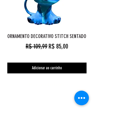
ORNAMENTO DECORATIVO STITCH SENTADO
Preço normal
Preço promocional
R$ 109,99
R$ 85,00
Adicionar ao carrinho
Orc's Cave geekstore
Pagamentos
Central de Atendimento