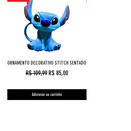
ORNAMENTO DECORATIVO STITCH SENTADO
Preço normal
Preço promocional
R$ 109,99
R$ 85,00
Adicionar ao carrinho
Orc's Cave geekstore