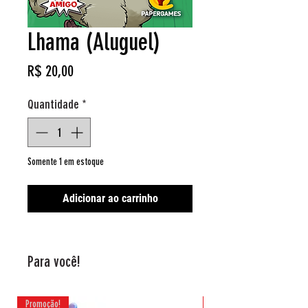
Lhama (Aluguel)
Preço
R$ 20,00
Quantidade
*
Somente 1 em estoque
Adicionar ao carrinho
Para você!
Promoção!
Promoção!