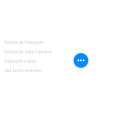
Pagamentos
Central de Atendimento
Políticas de Privacidade
Políticas de Troca e garantia
Pagamento e envio
Seja nosso Fornecedor
* Prazo de entrega de 24 horas, para Feira de Santana