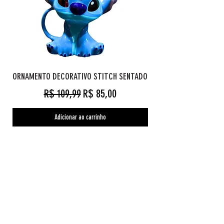
ORNAMENTO DECORATIVO STITCH SENTADO
Preço normal
Preço promocional
R$ 109,99
R$ 85,00
Adicionar ao carrinho
Orc's Cave geekstore
Pagamentos
Central de Atendimento