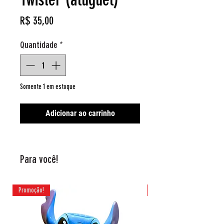
Preço
R$ 35,00
Quantidade
*
Somente 1 em estoque
Adicionar ao carrinho
Para você!
Promoção!
Promoção!