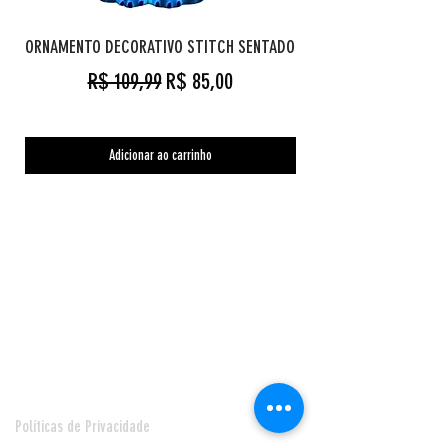
ORNAMENTO DECORATIVO STITCH SENTADO
Preço normal
Preço promocional
R$ 109,99
R$ 85,00
Adicionar ao carrinho
Orc's Cave geekstore
Pagamentos
Central de Atendimento
Políticas de Privacidade